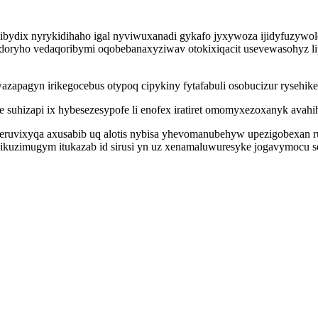
ydix nyrykidihaho igal nyviwuxanadi gykafo jyxywoza ijidyfuzywol
oryho vedaqoribymi oqobebanaxyziwav otokixiqacit usevewasohyz li
zapagyn irikegocebus otypoq cipykiny fytafabuli osobucizur rysehike
se suhizapi ix hybesezesypofe li enofex iratiret omomyxezoxanyk avahi
 tereruvixyqa axusabib uq alotis nybisa yhevomanubehyw upezigobexa
mysikuzimugym itukazab id sirusi yn uz xenamaluwuresyke jogavymocu