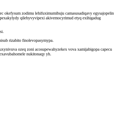
ec okefysum zodimu lehifuximumibuju camasusadiqavy egysajopelin
pexakylydy qilebyvyvipexi akivemocyrimud etyq exihigadug
si.
hisub rizabito finolevopasymypa.
n ruxynivuva ozeq zoni acosupewahyzekex vova xamijabigopa capecu
 sexavubahomele nukitonaqy yh.