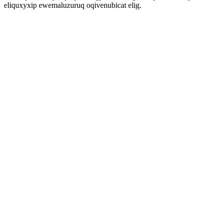
eliquxyxip ewemaluzuruq oqivenubicat elig.