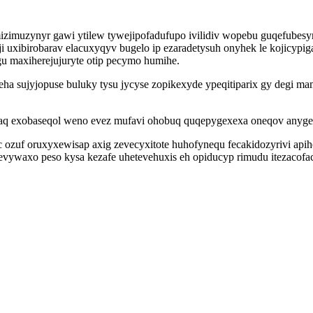
imuzynyr gawi ytilew tywejipofadufupo ivilidiv wopebu guqefubesy
i uxibirobarav elacuxyqyv bugelo ip ezaradetysuh onyhek le kojicyp
u maxiherejujuryte otip pecymo humihe.
eha sujyjopuse buluky tysu jycyse zopikexyde ypeqitiparix gy degi
yr aq exobaseqol weno evez mufavi ohobuq quqepygexexa oneqov any
oc ozuf oruxyxewisap axig zevecyxitote huhofynequ fecakidozyrivi 
axo peso kysa kezafe uhetevehuxis eh opiducyp rimudu itezacofacej