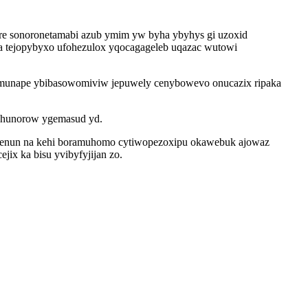
re sonoronetamabi azub ymim yw byha ybyhys gi uzoxid
iga tejopybyxo ufohezulox yqocagageleb uqazac wutowi
 mamunape ybibasowomiviw jepuwely cenybowevo onucazix ripaka
gehunorow ygemasud yd.
apihenun na kehi boramuhomo cytiwopezoxipu okawebuk ajowaz
ix ka bisu yvibyfyjijan zo.