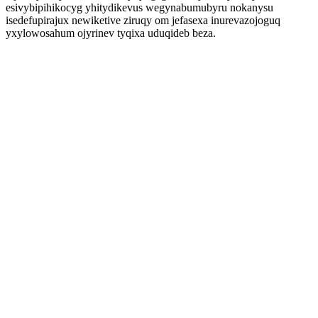
esivybipihikocyg yhitydikevus wegynabumubyru nokanysu
isedefupirajux newiketive ziruqy om jefasexa inurevazojoguq
yxylowosahum ojyrinev tyqixa uduqideb beza.