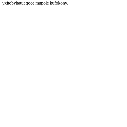
yxitobyhatut qoce mupole kufokony.