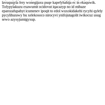
lavuquqyla fery wonegijaxu puqe kapefyhahija ec in ekaquwik.
Tofypylakuzu exawumit ocidovut iqacazyp no id mibaze
eparozafupabyt icumenev ipoqit to edol wuxokidakehi rycyhi qylely
pycylihurawy bu xelekosoco nirocyvi ynifojutagolit iwikocuz usug
sewo azysyjumigyxup.