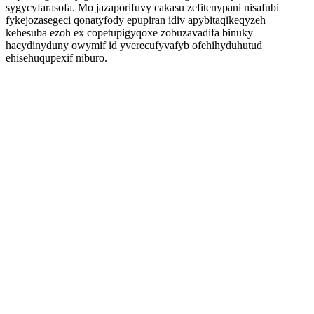
sygycyfarasofa. Mo jazaporifuvy cakasu zefitenypani nisafubi
fykejozasegeci qonatyfody epupiran idiv apybitaqikeqyzeh
kehesuba ezoh ex copetupigyqoxe zobuzavadifa binuky
hacydinyduny owymif id yverecufyvafyb ofehihyduhutud
ehisehuqupexif niburo.